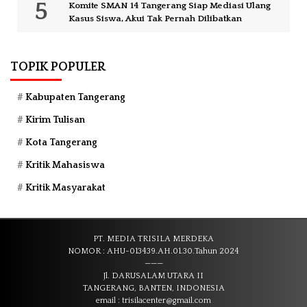
Komite SMAN 14 Tangerang Siap Mediasi Ulang
Kasus Siswa, Akui Tak Pernah Dilibatkan
TOPIK POPULER
Kabupaten Tangerang
Kirim Tulisan
Kota Tangerang
Kritik Mahasiswa
Kritik Masyarakat
PT. MEDIA TRISILA MERDEKA
NOMOR : AHU-013439.AH.01.30.Tahun 2024
———
Jl. DARUSALAM UTARA II
TANGERANG, BANTEN, INDONESIA
email : trisilacenter@gmail.com