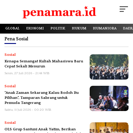
GLOBAL
EKONOMI
POLITIK
HUKUM
HUMANIORA
DAER
Pena
Sosial
Sosial
Kenapa Semangat Kuliah Mahasiswa Baru
Cepat Sekali Menurun
Senin, 27 Juli 2026 - 21:44 WIB
Sosial
“Anak Zaman Sekarang Kalau Bodoh Itu
Pilihan”, Tamparan Sabrang untuk
Pemuda Tangerang
Sabtu, 11 Juli 2026 - 00:20 WIB
Sosial
OLS Grup Santuni Anak Yatim, Berikan