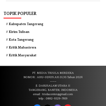
TOPIK POPULER
Kabupaten Tangerang
Kirim Tulisan
Kota Tangerang
Kritik Mahasiswa
Kritik Masyarakat
PT. MEDIA TRISILA MERDEKA
NOMOR : AHU-013439.AH.01.30.Tahun 2024
———
Jl. DARUSALAM UTARA II
TANGERANG, BANTEN, INDONESIA
email : trisilacenter@gmail.com
telp : 0882-9329-7819