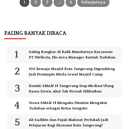
pos
1
2
3
…
6
Selanjutnya
PALING BANYAK DIBACA
Saling Bongkar di Balik Mundurnya Karyawan
PT Wellesta, Eks Area Manager Bantah Tuduhan
100 Remaja Masjid Kota Tangerang Digembleng
Jadi Pemimpin Muda Lewat Masjid Camp
Komite SMAN 14 Tangerang Siap Mediasi Ulang
Kasus Siswa, Akui Tak Pernah Dilibatkan
Siswa SMAN 14 Mengaku Diminta Mengakui
Tuduhan sebagai Ketua Gengster
Ali Sadikin dan Pajak Maksiat: Perlukah Jadi
Pelajaran Bagi Ekonomi Kota Tangerang?