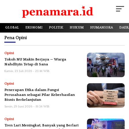
GLOBAL
EKONOMI
POLITIK
HUKUM
HUMANIORA
DAER
Pena
Opini
Opini
Tokoh NU Makin Berjaya — Warga
Nahdliyin Tetap di Sana
Kamis, 23 Juli 2026 - 23:44 WIB
Opini
Penerapan Etika dalam Fungsi
Perusahaan sebagai Pilar Keberhasilan
Bisnis Berkelanjutan
Senin, 29 Juni 2026 - 19:34 WIB
Opini
Tren Lari Meningkat, Banyak yang Berlari