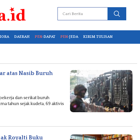
IORA
DAERAH
PEN
·DAPAT
PEN
·JEDA
KIRIM TULISAN
r atas Nasib Buruh
pekerja dan serikat buruh
a tahun sejak kudeta, 69 aktivis
jak Royalti Buku