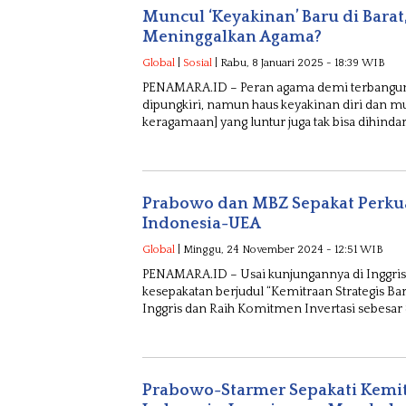
Muncul ‘Keyakinan’ Baru di Barat,
Meninggalkan Agama?
Global
|
Sosial
| Rabu, 8 Januari 2025 - 18:39 WIB
PENAMARA.ID – Peran agama demi terbanguna
dipungkiri, namun haus keyakinan diri dan m
keragamaan] yang luntur juga tak bisa dihindar
Prabowo dan MBZ Sepakat Perkua
Indonesia-UEA
Global
| Minggu, 24 November 2024 - 12:51 WIB
PENAMARA.ID – Usai kunjungannya di Inggri
kesepakatan berjudul “Kemitraan Strategis B
Inggris dan Raih Komitmen Invertasi sebesar 8
Prabowo-Starmer Sepakati Kemitr