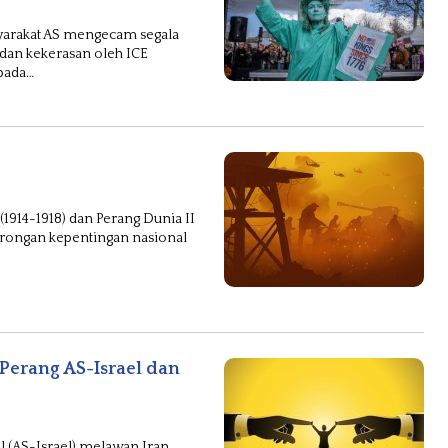
yarakat AS mengecam segala
 dan kekerasan oleh ICE
pada…
(1914-1918) dan Perang Dunia II
dorongan kepentingan nasional
erang AS-Israel dan
l (AS-Israel) melawan Iran