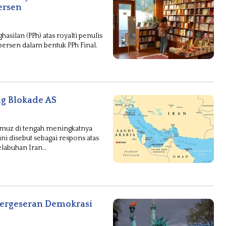
Persen
silan (PPh) atas royalti penulis
persen dalam bentuk PPh Final.
ng Blokade AS
muz di tengah meningkatnya
ni disebut sebagai respons atas
elabuhan Iran…
Pergeseran Demokrasi