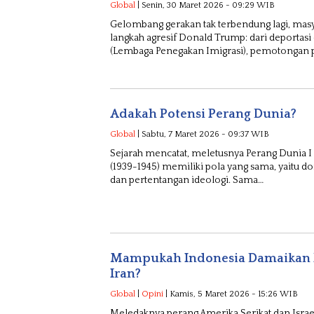
Global
| Senin, 30 Maret 2026 - 09:29 WIB
Gelombang gerakan tak terbendung lagi, mas
langkah agresif Donald Trump: dari deportasi
(Lembaga Penegakan Imigrasi), pemotongan 
Adakah Potensi Perang Dunia?
Global
| Sabtu, 7 Maret 2026 - 09:37 WIB
Sejarah mencatat, meletusnya Perang Dunia I 
(1939-1945) memiliki pola yang sama, yaitu 
dan pertentangan ideologi. Sama…
Mampukah Indonesia Damaikan P
Iran?
Global
|
Opini
| Kamis, 5 Maret 2026 - 15:26 WIB
Meledaknya perang Amerika Serikat dan Israe