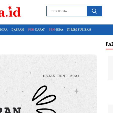
IORA
DAERAH
PEN
·DAPAT
PEN
·JEDA
KIRIM TULISAN
PA