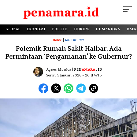
GLOBAL
EKONOMI
POLITIK
HUKUM
HUMANIORA
DAER
|
Home
Maluku Utara
Polemik Rumah Sakit Halbar, Ada
Permintaan ‘Pengamanan’ ke Gubernur?
Agnes Monica
|
PEN
AMARA
. ID
Senin, 5 Januari 2026
- 20:11 WIB