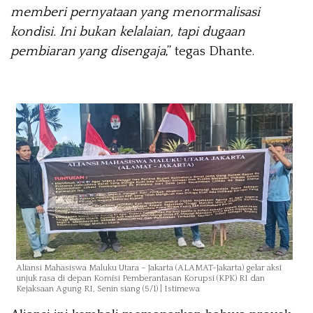
memberi pernyataan yang menormalisasi
kondisi. Ini bukan kelalaian, tapi dugaan
pembiaran yang disengaja
,” tegas Dhante.
Aliansi Mahasiswa Maluku Utara – Jakarta (ALAMAT-Jakarta) gelar aksi
unjuk rasa di depan Komisi Pemberantasan Korupsi (KPK) RI dan
Kejaksaan Agung RI, Senin siang (5/1) | Istimewa