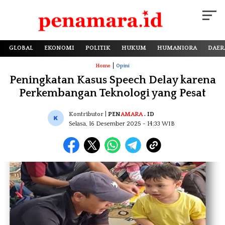
GLOBAL
EKONOMI
POLITIK
HUKUM
HUMANIORA
DAER
|
Home
Opini
Peningkatan Kasus Speech Delay karena
Perkembangan Teknologi yang Pesat
Kontributor
|
PEN
AMARA
. ID
Selasa, 16 Desember 2025
- 14:33 WIB