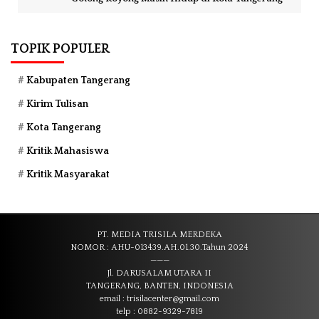
TOPIK POPULER
Kabupaten Tangerang
Kirim Tulisan
Kota Tangerang
Kritik Mahasiswa
Kritik Masyarakat
PT. MEDIA TRISILA MERDEKA
NOMOR : AHU-013439.AH.01.30.Tahun 2024
———
Jl. DARUSALAM UTARA II
TANGERANG, BANTEN, INDONESIA
email : trisilacenter@gmail.com
telp : 0882-9329-7819