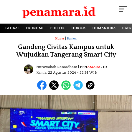
GLOBAL
EKONOMI
POLITIK
HUKUM
HUMANIORA
DAER
|
Home
Banten
Gandeng Civitas Kampus untuk
Wujudkan Tangerang Smart City
Nurawaliah Ramadhani
|
PEN
AMARA
. ID
Kamis, 22 Agustus 2024
- 22:34 WIB