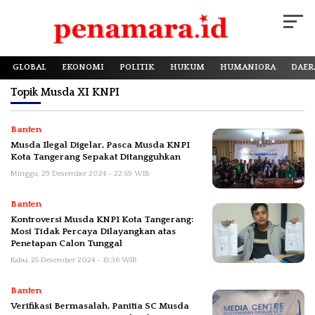
GLOBAL
EKONOMI
POLITIK
HUKUM
HUMANIORA
DAER
Topik
Musda XI KNPI
Banten
Musda Ilegal Digelar, Pasca Musda KNPI
Kota Tangerang Sepakat Ditangguhkan
Minggu, 29 Desember 2024 - 22:59 WIB
Banten
Kontroversi Musda KNPI Kota Tangerang:
Mosi Tidak Percaya Dilayangkan atas
Penetapan Calon Tunggal
Rabu, 25 Desember 2024 - 15:36 WIB
Banten
Verifikasi Bermasalah, Panitia SC Musda