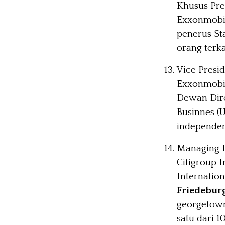
Khusus Pre
Exxonmobil
penerus Sta
orang terk
Vice Presi
Exxonmobi
Dewan Direk
Businnes (
independen 
Managing D
Citigroup 
Internation
Friedebur
georgetown
satu dari 