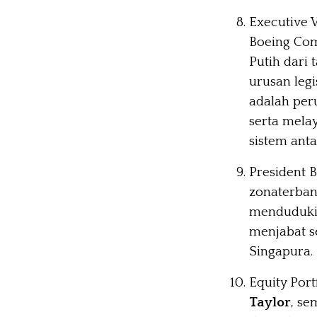
Executive 
Boeing Co
Putih dari
urusan legi
adalah pe
serta mela
sistem anta
President 
zonaterban
menduduki j
menjabat s
Singapura.
Equity Por
Taylor
, s