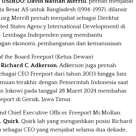
f
USINDO: David Nathan Merrill
, pernah menjabat
a Besar AS untuk Bangladesh (1994-1997), dilansir
o.org Merrill pernah menjabat sebagai Direktur
ted States Agency International Development) di
 – Lembaga Independen yang membantu
gan ekonomi, pembanganan dan kemanusiaan.
f the Board Freeport (Ketua Dewan)
:
Richard C. Adkerson
, Adkerson juga pernah
ebagai CEO Freeport dari tahun 2003 hingga Juni
emuan terakhir dengan Pemerintah Indonesia saat
pin Jokowi pada tanggal 28 Maret 2024 membahas
eport di Gersik, Jawa Timur.
and Chief Executive Officer Freeport McMoRan:
. Quirk
. Quirk lah yang mengantikan posisi Richard
n sebagai CEO yang menjabat selama dua dekade,