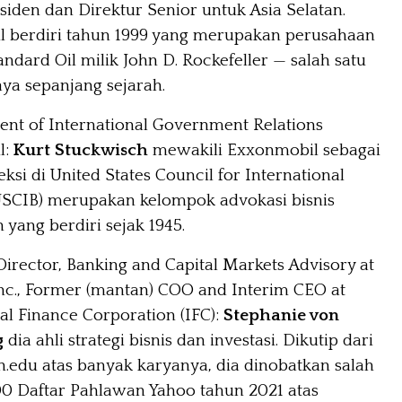
siden dan Direktur Senior untuk Asia Selatan.
 berdiri tahun 1999 yang merupakan perusahaan
ndard Oil milik John D. Rockefeller — salah satu
aya sepanjang sejarah.
dent of International Government Relations
l:
Kurt Stuckwisch
mewakili Exxonmobil sebagai
si di United States Council for International
USCIB) merupakan kelompok advokasi bisnis
yang berdiri sejak 1945.
irector, Banking and Capital Markets Advisory at
Inc., Former (mantan) COO and Interim CEO at
al Finance Corporation (IFC):
Stephanie von
g
dia ahli strategi bisnis dan investasi. Dikutip dari
.edu atas banyak karyanya, dia dinobatkan salah
100 Daftar Pahlawan Yahoo tahun 2021 atas