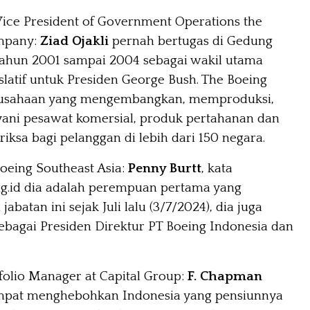
Vice President of Government Operations the
mpany:
Ziad Ojakli
pernah bertugas di Gedung
 tahun 2001 sampai 2004 sebagai wakil utama
slatif untuk Presiden George Bush. The Boeing
rusahaan yang mengembangkan, memproduksi,
yani pesawat komersial, produk pertahanan dan
riksa bagi pelanggan di lebih dari 150 negara.
Boeing Southeast Asia:
Penny Burtt
, kata
g.id dia adalah perempuan pertama yang
abatan ini sejak Juli lalu (3/7/2024), dia juga
ebagai Presiden Direktur PT Boeing Indonesia dan
tfolio Manager at Capital Group:
F.
Chapman
empat menghebohkan Indonesia yang pensiunnya