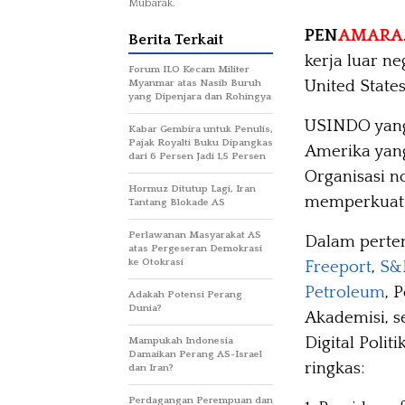
Mubarak.
PEN
AMARA
Berita Terkait
kerja luar n
Forum ILO Kecam Militer
United States
Myanmar atas Nasib Buruh
yang Dipenjara dan Rohingya
USINDO yang 
Kabar Gembira untuk Penulis,
Pajak Royalti Buku Dipangkas
Amerika yan
dari 6 Persen Jadi 1,5 Persen
Organisasi n
Hormuz Ditutup Lagi, Iran
memperkuat 
Tantang Blokade AS
Perlawanan Masyarakat AS
Dalam pertem
atas Pergeseran Demokrasi
ke Otokrasi
Freeport
,
S&
Petroleum
, 
Adakah Potensi Perang
Dunia?
Akademisi, 
Digital Polit
Mampukah Indonesia
Damaikan Perang AS-Israel
ringkas:
dan Iran?
Perdagangan Perempuan dan