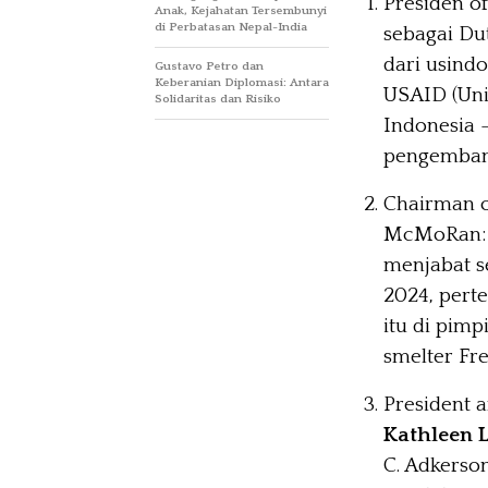
Presiden o
Anak, Kejahatan Tersembunyi
di Perbatasan Nepal-India
sebagai Dut
dari usind
Gustavo Petro dan
Keberanian Diplomasi: Antara
USAID (Uni
Solidaritas dan Risiko
Indonesia
pengemban
Chairman o
McMoRan
menjabat s
2024, pert
itu di pim
smelter Fre
President 
Kathleen L
C. Adkerso