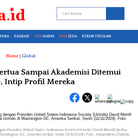
IORA
DAERAH
PEN
·DAPAT
PEN
·JEDA
KIRIM TULISAN
Home
|
Global
ertua Sampai Akademisi Ditemui
 Intip Profil Mereka
an Presiden United States-Indonesia Society (UsIndo) David Merrill (kedua
shington DC, Amerika Serikat, Senin (11/11/2024). Foto: AntaraNews/Hafidz