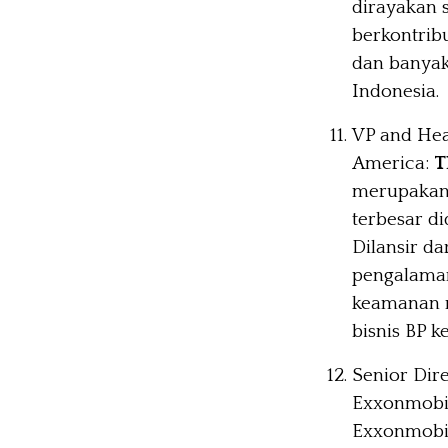
dirayakan s
berkontrib
dan banyak
Indonesia.
VP and Head
America:
T
merupakan 
terbesar di
Dilansir d
pengalaman
keamanan n
bisnis BP k
Senior Dir
Exxonmobi
Exxonmobil