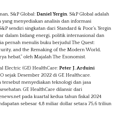
man, S&P Global:
Daniel Yergin
. S&P Global adalah
 yang menyediakan analisis dan informasi
&P sendiri singkatan dari Standard & Poor’s. Yergin
r dalam bidang energi, politik internasional dan
ia pernah menulis buku berjudul The Quest:
curity, and the Remaking of the Modern World,
rya hebat,” oleh Majalah The Exonomist.
l Electric (GE) HealthCare:
Peter J. Arduini
O sejak Desember 2022 di GE Healthcare.
 tersebut menyediakan teknologi dan jasa
kesehatan. GE HealthCare dilansir dari
enews.net pada kuartal kedua tahun fiskal 2024
apatan sebesar 4,8 miliar dollar setara 75,6 triliun