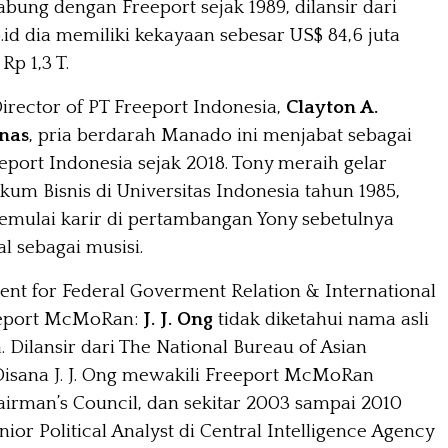
bung dengan Freeport sejak 1989, dilansir dari
.id dia memiliki kekayaan sebesar US$ 84,6 juta
Rp 1,3 T.
irector of PT Freeport Indonesia,
Clayton A.
nas
, pria berdarah Manado ini menjabat sebagai
eport Indonesia sejak 2018. Tony meraih gelar
um Bisnis di Universitas Indonesia tahun 1985,
mulai karir di pertambangan Yony sebetulnya
al sebagai musisi.
ent for Federal Goverment Relation & International
eeport McMoRan:
J. J. Ong
tidak diketahui nama asli
 Dilansir dari The National Bureau of Asian
Disana J. J. Ong mewakili Freeport McMoRan
airman’s Council, dan sekitar 2003 sampai 2010
ior Political Analyst di Central Intelligence Agency