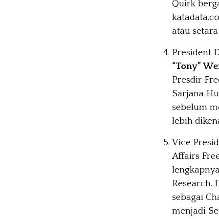
Quirk berga
katadata.co
atau setara 
President D
“Tony” We
Presdir Fre
Sarjana Huk
sebelum me
lebih diken
Vice Presid
Affairs Fr
lengkapnya.
Research. 
sebagai Ch
menjadi Sen