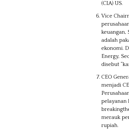
(CIA) US.
Vice Chair
perusahaan
keuangan, S
adalah paka
ekonomi. D
Energy, Se
disebut “ka
CEO Genera
menjadi CE
Perusahaan
pelayanan 
breakingth
merauk pend
rupiah.