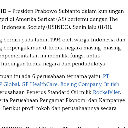
.ID
– Presiden Prabowo Subianto dalam kunjungan
egeri di Amerika Serikat (AS) bertemu dengan The
 Indonesia Society (USINDO), Senin lalu (11/11).
berdiri pada tahun 1994 oleh warga Indonesia dan
g berpengalaman di kedua negara masing-masing.
onpemerintahan ini memiliki fungsi untuk
hubungan kedua negara dan penduduknya.
uan itu ada 6 perusahaan ternama yaitu:
PT
P Global
,
GE HealthCare
,
Boeing Company
,
British
Perusahaan Penerus Standard Oil milik
Rockefeller
,
serta Perusahaan Pengamat Ekonomi dan Kampanye
ik. Berikut profil tokoh dan perusahaannya secara