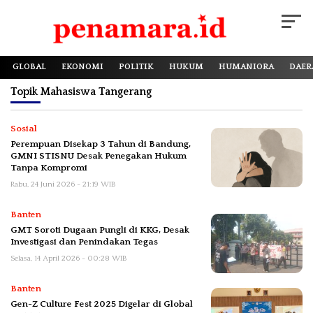
GLOBAL
EKONOMI
POLITIK
HUKUM
HUMANIORA
DAER
Topik
Mahasiswa Tangerang
Sosial
Perempuan Disekap 3 Tahun di Bandung,
GMNI STISNU Desak Penegakan Hukum
Tanpa Kompromi
Rabu, 24 Juni 2026 - 21:19 WIB
Banten
GMT Soroti Dugaan Pungli di KKG, Desak
Investigasi dan Penindakan Tegas
Selasa, 14 April 2026 - 00:28 WIB
Banten
Gen-Z Culture Fest 2025 Digelar di Global