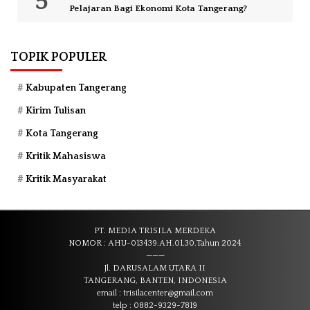
Pelajaran Bagi Ekonomi Kota Tangerang?
TOPIK POPULER
Kabupaten Tangerang
Kirim Tulisan
Kota Tangerang
Kritik Mahasiswa
Kritik Masyarakat
PT. MEDIA TRISILA MERDEKA
NOMOR : AHU-013439.AH.01.30.Tahun 2024
———
Jl. DARUSALAM UTARA II
TANGERANG, BANTEN, INDONESIA
email : trisilacenter@gmail.com
telp : 0882-9329-7819