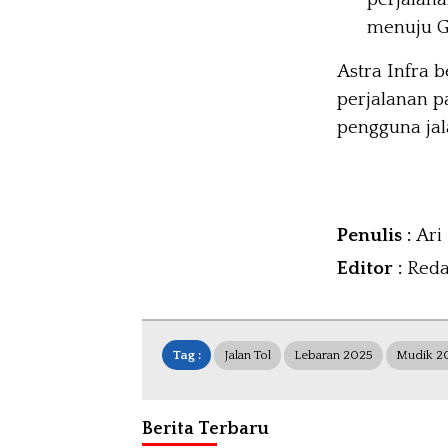
menuju G
Astra Infra 
perjalanan 
pengguna jal
Penulis :
Ari
Editor :
Reda
Tag :
Jalan Tol
Lebaran 2025
Mudik 2
Berita Terbaru