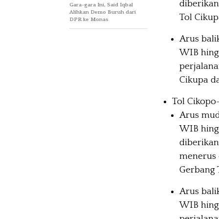
diberika
Gara-gara Ini, Said Iqbal
Alihkan Demo Buruh dari
Tol Ciku
DPR ke Monas
Arus bali
WIB hingg
perjalan
Cikupa da
Tol Cikopo-
Arus mud
WIB hing
diberika
menerus 
Gerbang 
Arus bali
WIB hing
perjalana