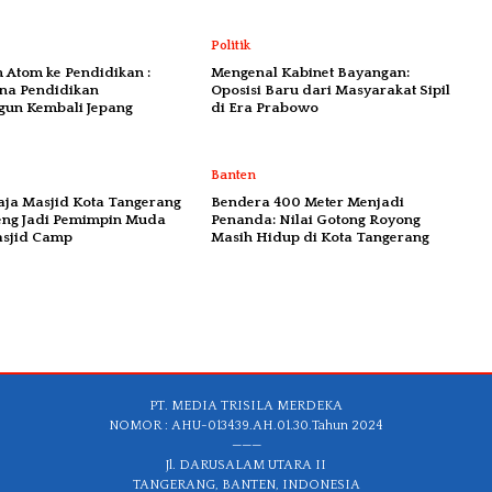
Politik
 Atom ke Pendidikan :
Mengenal Kabinet Bayangan:
na Pendidikan
Oposisi Baru dari Masyarakat Sipil
un Kembali Jepang
di Era Prabowo
Banten
ja Masjid Kota Tangerang
Bendera 400 Meter Menjadi
eng Jadi Pemimpin Muda
Penanda: Nilai Gotong Royong
asjid Camp
Masih Hidup di Kota Tangerang
PT. MEDIA TRISILA MERDEKA
NOMOR : AHU-013439.AH.01.30.Tahun 2024
———
Jl. DARUSALAM UTARA II
TANGERANG, BANTEN, INDONESIA