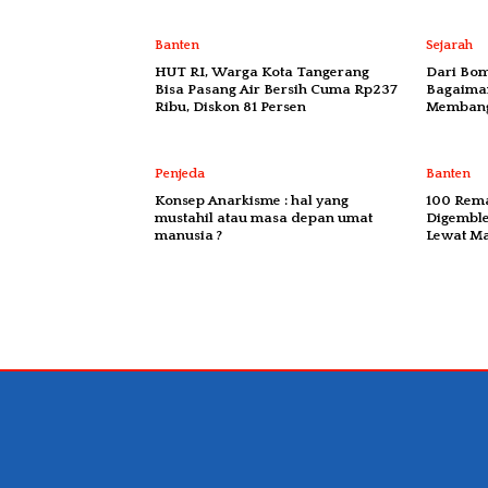
Banten
Sejarah
HUT RI, Warga Kota Tangerang
Dari Bom
Bisa Pasang Air Bersih Cuma Rp237
Bagaima
Ribu, Diskon 81 Persen
Membang
Penjeda
Banten
Konsep Anarkisme : hal yang
100 Rema
mustahil atau masa depan umat
Digembl
manusia ?
Lewat M