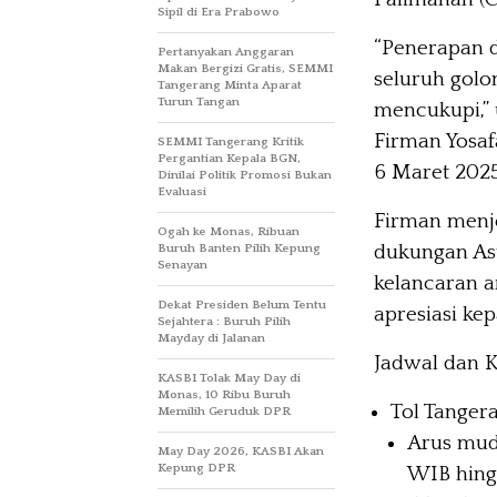
Sipil di Era Prabowo
“Penerapan d
Pertanyakan Anggaran
Makan Bergizi Gratis, SEMMI
seluruh golo
Tangerang Minta Aparat
Turun Tangan
mencukupi,” u
Firman Yosaf
SEMMI Tangerang Kritik
Pergantian Kepala BGN,
6 Maret 2025
Dinilai Politik Promosi Bukan
Evaluasi
Firman menj
Ogah ke Monas, Ribuan
dukungan As
Buruh Banten Pilih Kepung
Senayan
kelancaran ar
Dekat Presiden Belum Tentu
apresiasi kep
Sejahtera : Buruh Pilih
Mayday di Jalanan
Jadwal dan 
KASBI Tolak May Day di
Monas, 10 Ribu Buruh
Tol Tange
Memilih Geruduk DPR
Arus mud
May Day 2026, KASBI Akan
Kepung DPR
WIB hing