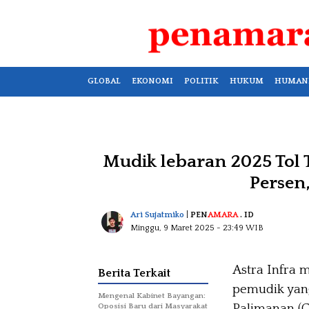
GLOBAL
EKONOMI
POLITIK
HUKUM
HUMAN
Mudik lebaran 2025 Tol 
Persen,
Ari Sujatmiko
|
PEN
AMARA
. ID
Minggu, 9 Maret 2025
- 23:49 WIB
Astra Infra 
Berita Terkait
pemudik yang
Mengenal Kabinet Bayangan:
Palimanan (C
Oposisi Baru dari Masyarakat