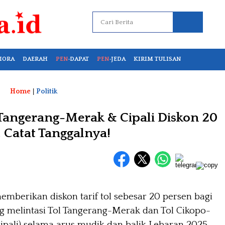
IORA
DAERAH
PEN
·DAPAT
PEN
·JEDA
KIRIM TULISAN
Home
|
Politik
Tangerang-Merak & Cipali Diskon 20
 Catat Tanggalnya!
memberikan diskon tarif tol sebesar 20 persen bagi
 melintasi Tol Tangerang-Merak dan Tol Cikopo-
ipali) selama arus mudik dan balik Lebaran 2025.