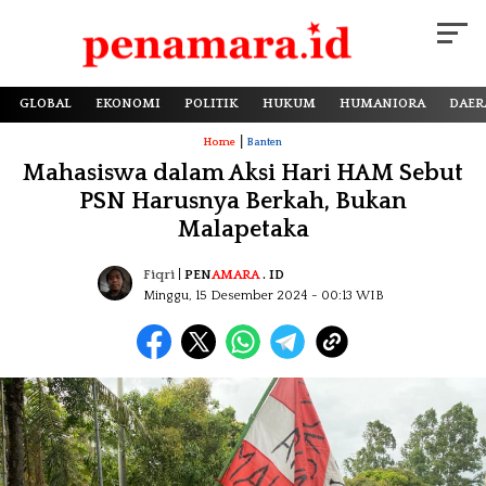
GLOBAL
EKONOMI
POLITIK
HUKUM
HUMANIORA
DAER
|
Home
Banten
Mahasiswa dalam Aksi Hari HAM Sebut
PSN Harusnya Berkah, Bukan
Malapetaka
Fiqri
|
PEN
AMARA
. ID
Minggu, 15 Desember 2024
- 00:13 WIB