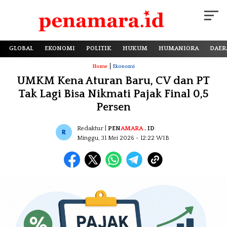
GLOBAL
EKONOMI
POLITIK
HUKUM
HUMANIORA
DAER
|
Home
Ekonomi
UMKM Kena Aturan Baru, CV dan PT
Tak Lagi Bisa Nikmati Pajak Final 0,5
Persen
Redaktur
|
PEN
AMARA
. ID
Minggu, 31 Mei 2026
- 12:22 WIB