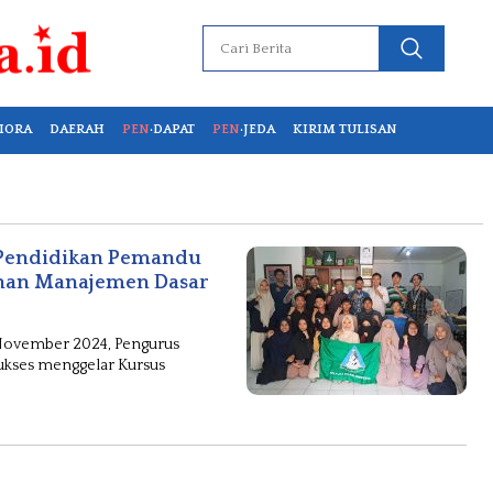
IORA
DAERAH
PEN
·DAPAT
PEN
·JEDA
KIRIM TULISAN
s Pendidikan Pemandu
tihan Manajemen Dasar
0 November 2024, Pengurus
 sukses menggelar Kursus