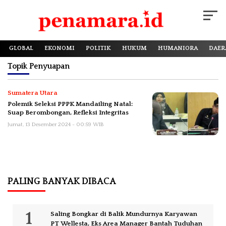
GLOBAL
EKONOMI
POLITIK
HUKUM
HUMANIORA
DAER
Topik
Penyuapan
Sumatera Utara
Polemik Seleksi PPPK Mandailing Natal:
Suap Berombongan, Refleksi Integritas
Jumat, 13 Desember 2024 - 00:59 WIB
PALING BANYAK DIBACA
Saling Bongkar di Balik Mundurnya Karyawan
PT Wellesta, Eks Area Manager Bantah Tuduhan