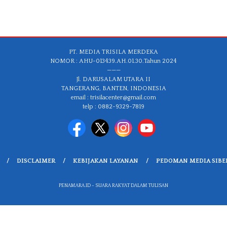
PT. MEDIA TRISILA MERDEKA
NOMOR : AHU-013439.AH.01.30.Tahun 2024
———
Jl. DARUSALAM UTARA II
TANGERANG, BANTEN, INDONESIA
email : trisilacenter@gmail.com
telp : 0882-9329-7819
DISCLAIMER
KEBIJAKAN LAYANAN
PEDOMAN MEDIA SIBE
PENAMARA.ID - SUARA RAKYAT DALAM TULISAN