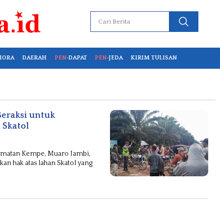
IORA
DAERAH
PEN
·DAPAT
PEN
·JEDA
KIRIM TULISAN
eraksi untuk
 Skatol
camatan Kempe, Muaro Jambi,
n hak atas lahan Skatol yang