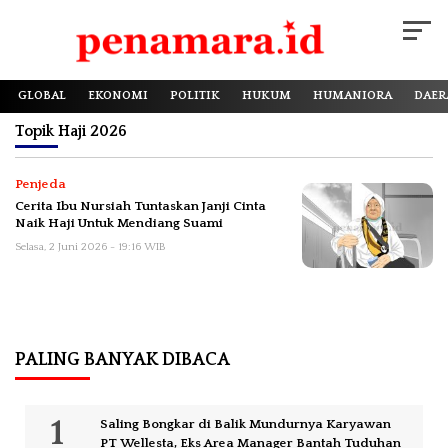
GLOBAL
EKONOMI
POLITIK
HUKUM
HUMANIORA
DAER
Topik
Haji 2026
Penjeda
Cerita Ibu Nursiah Tuntaskan Janji Cinta
Naik Haji Untuk Mendiang Suami
Selasa, 2 Juni 2026 - 19:16 WIB
PALING BANYAK DIBACA
Saling Bongkar di Balik Mundurnya Karyawan
PT Wellesta, Eks Area Manager Bantah Tuduhan