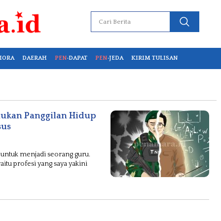
IORA
DAERAH
PEN
·DAPAT
PEN
·JEDA
KIRIM TULISAN
mukan Panggilan Hidup
sus
n untuk menjadi seorang guru.
yaitu profesi yang saya yakini