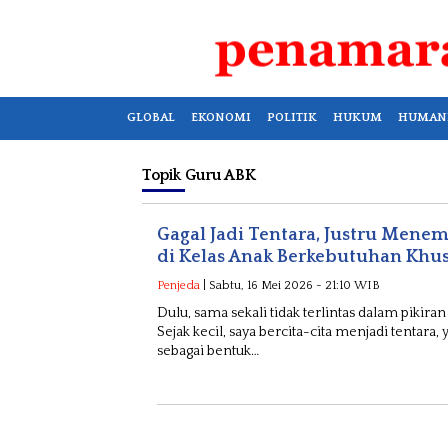
GLOBAL
EKONOMI
POLITIK
HUKUM
HUMAN
Topik
Guru ABK
Gagal Jadi Tentara, Justru Mene
di Kelas Anak Berkebutuhan Khu
Penjeda
| Sabtu, 16 Mei 2026 - 21:10 WIB
Dulu, sama sekali tidak terlintas dalam pikira
Sejak kecil, saya bercita-cita menjadi tentara, 
sebagai bentuk…