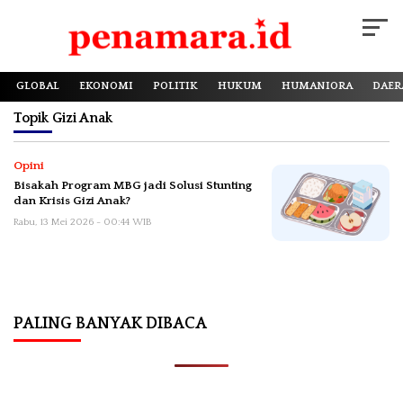
GLOBAL
EKONOMI
POLITIK
HUKUM
HUMANIORA
DAER
Topik
Gizi Anak
Opini
Bisakah Program MBG jadi Solusi Stunting
dan Krisis Gizi Anak?
Rabu, 13 Mei 2026 - 00:44 WIB
PALING BANYAK DIBACA