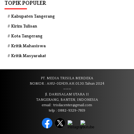
TOPIK POPULER
Kabupaten Tangerang
Kirim Tulisan
Kota Tangerang
Kritik Mahasiswa
Kritik Masyarakat
PT. MEDIA TRISILA MERDEKA
NOMOR : AHU-013439.AH.01.30.Tahun 2024
———
Jl. DARUSALAM UTARA II
TANGERANG, BANTEN, INDONESIA
email : trisilacenter@gmail.com
telp : 0882-9329-7819