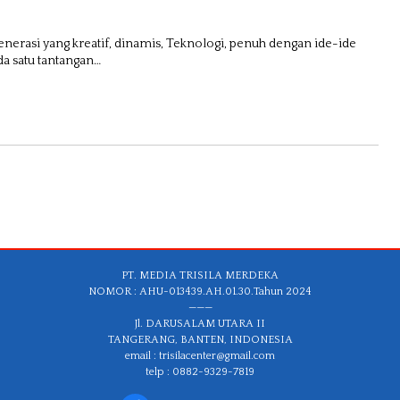
nerasi yang kreatif, dinamis, Teknologi, penuh dengan ide-ide
da satu tantangan…
PT. MEDIA TRISILA MERDEKA
NOMOR : AHU-013439.AH.01.30.Tahun 2024
———
Jl. DARUSALAM UTARA II
TANGERANG, BANTEN, INDONESIA
email : trisilacenter@gmail.com
telp : 0882-9329-7819