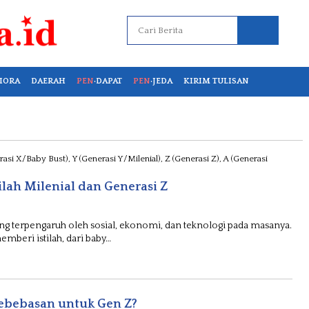
IORA
DAERAH
PEN
·DAPAT
PEN
·JEDA
KIRIM TULISAN
ilah Milenial dan Generasi Z
 yang terpengaruh oleh sosial, ekonomi, dan teknologi pada masanya.
mberi istilah, dari baby…
Kebebasan untuk Gen Z?