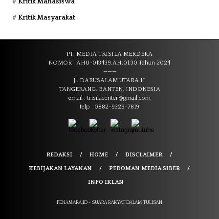
Kritik Mahasiswa
Kritik Masyarakat
PT. MEDIA TRISILA MERDEKA
NOMOR : AHU-013439.AH.01.30.Tahun 2024
———
Jl. DARUSALAM UTARA II
TANGERANG, BANTEN, INDONESIA
email : trisilacenter@gmail.com
telp : 0882-9329-7819
REDAKSI
HOME
DISCLAIMER
KEBIJAKAN LAYANAN
PEDOMAN MEDIA SIBER
INFO IKLAN
PENAMARA.ID - SUARA RAKYAT DALAM TULISAN