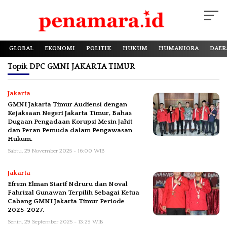
GLOBAL
EKONOMI
POLITIK
HUKUM
HUMANIORA
DAER
Topik
DPC GMNI JAKARTA TIMUR
Jakarta
GMNI Jakarta Timur Audiensi dengan
Kejaksaan Negeri Jakarta Timur, Bahas
Dugaan Pengadaan Korupsi Mesin Jahit
dan Peran Pemuda dalam Pengawasan
Hukum.
Sabtu, 29 November 2025 - 16:00 WIB
Jakarta
Efrem Elman Siarif Ndruru dan Noval
Fahrizal Gunawan Terpilih Sebagai Ketua
Cabang GMNI Jakarta Timur Periode
2025-2027.
Senin, 29 September 2025 - 13:29 WIB