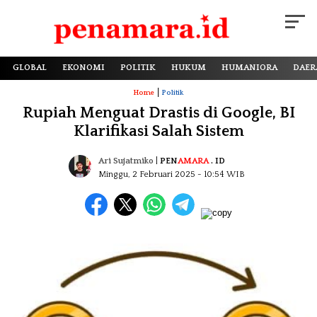
GLOBAL
EKONOMI
POLITIK
HUKUM
HUMANIORA
DAER
|
Home
Politik
Rupiah Menguat Drastis di Google, BI
Klarifikasi Salah Sistem
Ari Sujatmiko
|
PEN
AMARA
. ID
Minggu, 2 Februari 2025
- 10:54 WIB