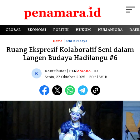
GLOBAL
EKONOMI
POLITIK
HUKUM
HUMANIORA
DAER
|
Home
Seni & Budaya
Ruang Ekspresif Kolaboratif Seni dalam
Langen Budaya Hadilangu #6
Kontributor
|
PEN
AMARA
. ID
Senin, 27 Oktober 2025
- 20:41 WIB