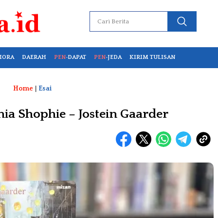
IORA
DAERAH
PEN
·DAPAT
PEN
·JEDA
KIRIM TULISAN
Home
|
Esai
ia Shophie – Jostein Gaarder