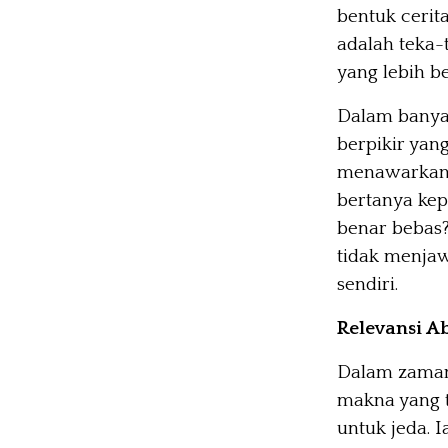
bentuk cerita
adalah teka-
yang lebih be
Dalam banyak
berpikir yan
menawarkan 
bertanya kep
benar bebas?
tidak menjaw
sendiri.
Relevansi A
Dalam zaman 
makna yang 
untuk jeda. 