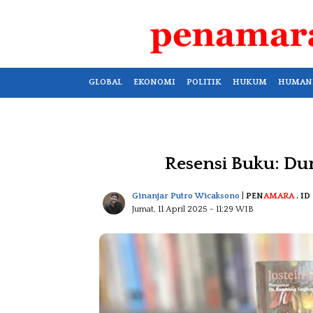
GLOBAL
EKONOMI
POLITIK
HUKUM
HUMAN
Resensi Buku: Dun
Ginanjar Putro Wicaksono
|
PEN
AMARA
. ID
Jumat, 11 April 2025
- 11:29 WIB