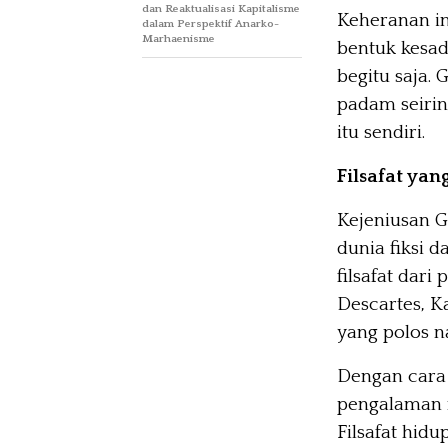
dan Reaktualisasi Kapitalisme
Keheranan in
dalam Perspektif Anarko-
Marhaenisme
bentuk kesad
begitu saja.
padam seirin
itu sendiri.
Filsafat yan
Kejeniusan G
dunia fiksi d
filsafat dari 
Descartes, K
yang polos n
Dengan cara 
pengalaman n
Filsafat hidu