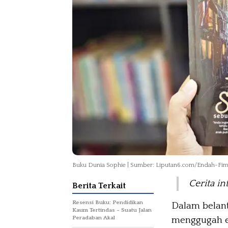
Buku Dunia Sophie | Sumber: Liputan6.com/Endah-Fi
Cerita in
Berita Terkait
Resensi Buku: Pendidikan
Dalam belant
Kaum Tertindas – Suatu Jalan
Peradaban Akal
menggugah e