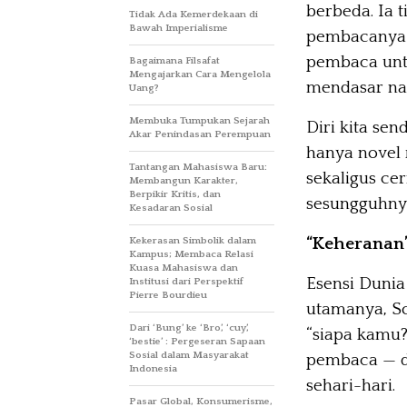
berbeda. Ia 
Tidak Ada Kemerdekaan di
Bawah Imperialisme
pembacanya u
pembaca unt
Bagaimana Filsafat
Mengajarkan Cara Mengelola
mendasar na
Uang?
Membuka Tumpukan Sejarah
Diri kita sen
Akar Penindasan Perempuan
hanya novel r
Tantangan Mahasiswa Baru:
sekaligus ce
Membangun Karakter,
Berpikir Kritis, dan
sesungguhny
Kesadaran Sosial
“Keheranan”
Kekerasan Simbolik dalam
Kampus; Membaca Relasi
Kuasa Mahasiswa dan
Esensi Dunia
Institusi dari Perspektif
Pierre Bourdieu
utamanya, S
Dari ‘Bung’ ke ‘Bro’, ‘cuy’,
“siapa kamu?
‘bestie’ : Pergeseran Sapaan
Sosial dalam Masyarakat
pembaca — d
Indonesia
sehari-hari.
Pasar Global, Konsumerisme,