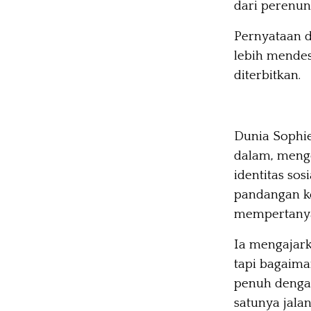
dari perenung
Pernyataan d
lebih mendesa
diterbitkan.
Dunia Sophie
dalam, menge
identitas so
pandangan ke
mempertanya
Ia mengajark
tapi bagaima
penuh dengan
satunya jala