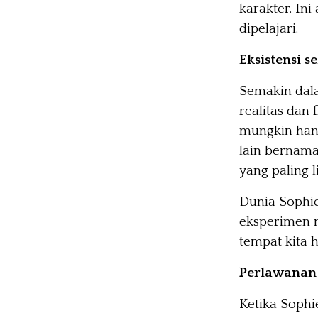
karakter. Ini
dipelajari.
Eksistensi s
Semakin dala
realitas dan 
mungkin hany
lain bernama
yang paling li
Dunia Sophie
eksperimen m
tempat kita 
Perlawanan
Ketika Sophi