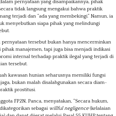
, dalam pernyataan yang disampaikannya, pihak
ecara tidak langsung mengakui bahwa praktik
ang terjadi dan “ada yang membekingi.” Namun, ia
uk menyebutkan siapa pihak yang melindungi
ebut.
i pernyataan tersebut bukan hanya mencerminkan
i pihak manajemen, tapi juga bisa menjadi indikasi
omi internal terhadap praktik ilegal yang terjadi di
an tersebut.
uah kawasan hunian seharusnya memiliki fungsi
dijaga, bukan malah disalahgunakan secara diam-
aktik prostitusi.
nggota FP2N, Panca, menyatakan, “Secara hukum,
t dikategorikan sebagai
willful negligence
(kelalaian
ja) dan dapat dijerat melalui Pasal 55 KUHP tentang