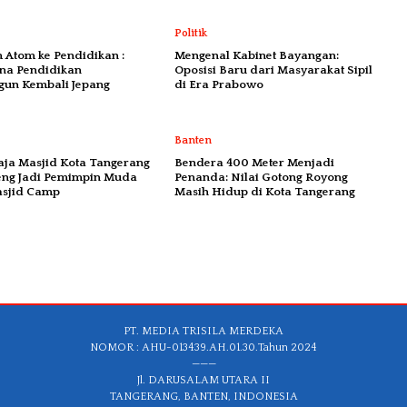
Politik
 Atom ke Pendidikan :
Mengenal Kabinet Bayangan:
na Pendidikan
Oposisi Baru dari Masyarakat Sipil
un Kembali Jepang
di Era Prabowo
Banten
ja Masjid Kota Tangerang
Bendera 400 Meter Menjadi
eng Jadi Pemimpin Muda
Penanda: Nilai Gotong Royong
asjid Camp
Masih Hidup di Kota Tangerang
PT. MEDIA TRISILA MERDEKA
NOMOR : AHU-013439.AH.01.30.Tahun 2024
———
Jl. DARUSALAM UTARA II
TANGERANG, BANTEN, INDONESIA