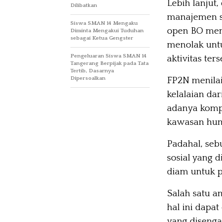
Lebih lanjut
Dilibatkan
manajemen s
Siswa SMAN 14 Mengaku
open BO mem
Diminta Mengakui Tuduhan
sebagai Ketua Gengster
menolak unt
Pengeluaran Siswa SMAN 14
aktivitas ters
Tangerang Berpijak pada Tata
Tertib, Dasarnya
Dipersoalkan
FP2N menila
kelalaian dar
adanya kompr
kawasan huni
Padahal, seb
sosial yang 
diam untuk pr
Salah satu a
hal ini dapa
yang disenga