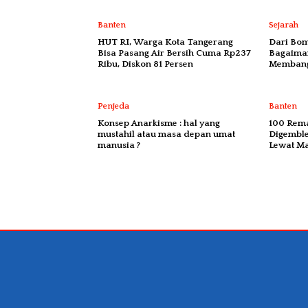
Banten
Sejarah
HUT RI, Warga Kota Tangerang
Dari Bom
Bisa Pasang Air Bersih Cuma Rp237
Bagaima
Ribu, Diskon 81 Persen
Membang
Penjeda
Banten
Konsep Anarkisme : hal yang
100 Rema
mustahil atau masa depan umat
Digembl
manusia ?
Lewat M