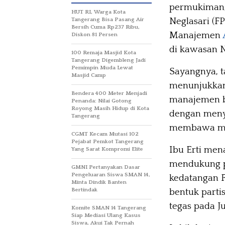
permukiman,
HUT RI, Warga Kota
Neglasari (F
Tangerang Bisa Pasang Air
Bersih Cuma Rp237 Ribu,
Manajemen
Diskon 81 Persen
di kawasan N
100 Remaja Masjid Kota
Tangerang Digembleng Jadi
Pemimpin Muda Lewat
Sayangnya, t
Masjid Camp
menunjukkan 
Bendera 400 Meter Menjadi
manajemen 
Penanda: Nilai Gotong
Royong Masih Hidup di Kota
dengan meny
Tangerang
membawa ma
CGMT Kecam Mutasi 102
Pejabat Pemkot Tangerang
Ibu Erti men
Yang Sarat Kompromi Elite
mendukung p
GMNI Pertanyakan Dasar
Pengeluaran Siswa SMAN 14,
kedatangan 
Minta Dindik Banten
Bertindak
bentuk parti
tegas pada J
Komite SMAN 14 Tangerang
Siap Mediasi Ulang Kasus
Siswa, Akui Tak Pernah