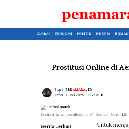
GLOBAL
EKONOMI
POLITIK
HUKUM
HUMAN
Prostitusi Online di A
Fiqri
|
PEN
AMARA
. ID
Jumat, 16 Mei 2025
- 18:21 WIB
Ilustrasi marak "prostitusi online". | Sumber: Mirror.MUI
Untuk menjag
Berita Terkait