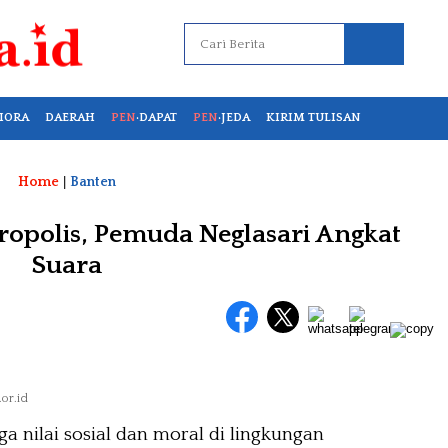
IORA
DAERAH
PEN
·DAPAT
PEN
·JEDA
KIRIM TULISAN
Home
|
Banten
eropolis, Pemuda Neglasari Angkat
Suara
.or.id
a nilai sosial dan moral di lingkungan