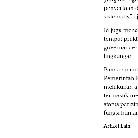
penyertaan d
sistematis,” u
Ia juga men
tempat prakt
governance 
lingkungan.
Panca menut
Pemerintah K
melakukan a
termasuk men
status periz
fungsi hunian
Artikel Lain :