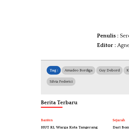
Penulis :
Ser
Editor :
Agne
Tag :
Amadeo Bordiga
Guy Debord
K
Silvia Federici
Berita Terbaru
Banten
Sejarah
HUT RI, Warga Kota Tangerang
Dari Bom