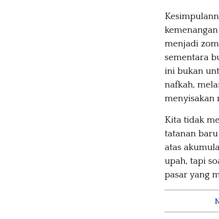
Kesimpulanny
kemenangan t
menjadi zomb
sementara bu
ini bukan un
nafkah, mela
menyisakan r
Kita tidak m
tatanan bar
atas akumula
upah, tapi s
pasar yang m
N