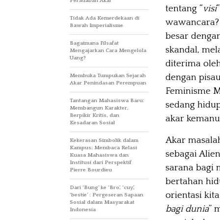
Peradaban Akal
tentang “
visi
Tidak Ada Kemerdekaan di
wawancara? D
Bawah Imperialisme
besar dengan
Bagaimana Filsafat
skandal, mel
Mengajarkan Cara Mengelola
Uang?
diterima ole
dengan pisau
Membuka Tumpukan Sejarah
Akar Penindasan Perempuan
Feminisme Ma
Tantangan Mahasiswa Baru:
sedang hidu
Membangun Karakter,
Berpikir Kritis, dan
akar kemanus
Kesadaran Sosial
Akar masalah
Kekerasan Simbolik dalam
Kampus; Membaca Relasi
sebagai Alien
Kuasa Mahasiswa dan
Institusi dari Perspektif
sarana bagi 
Pierre Bourdieu
bertahan hid
Dari ‘Bung’ ke ‘Bro’, ‘cuy’,
orientasi kit
‘bestie’ : Pergeseran Sapaan
Sosial dalam Masyarakat
bagi dunia
” 
Indonesia