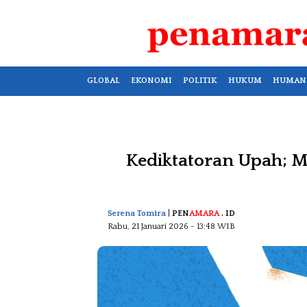
GLOBAL
EKONOMI
POLITIK
HUKUM
HUMAN
Kediktatoran Upah; 
Serena Tomira
|
PEN
AMARA
. ID
Rabu, 21 Januari 2026
- 13:48 WIB