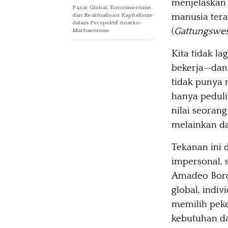
menjelaskan
Pasar Global, Konsumerisme,
manusia tera
dan Reaktualisasi Kapitalisme
dalam Perspektif Anarko-
(
Gattungswe
Marhaenisme
Kita tidak l
bekerja—dan 
tidak punya n
hanya peduli 
nilai seorang
melainkan da
Tekanan ini 
impersonal, 
Amadeo Bord
global, indiv
memilih peke
kebutuhan da