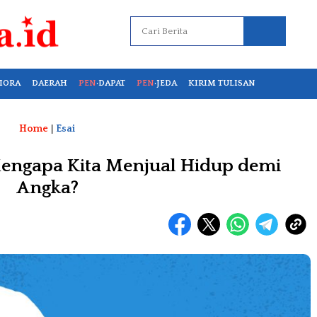
IORA
DAERAH
PEN
·DAPAT
PEN
·JEDA
KIRIM TULISAN
Home
|
Esai
Mengapa Kita Menjual Hidup demi
Angka?