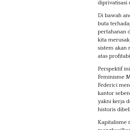
diprivatisasi
Di bawah an
buta terhada
pertahanan d
kita merusak
sistem akan
atas profitabi
Perspektif i
Feminisme Mar
Federici men
kantor sebena
yakni kerja 
historis dib
Kapitalisme 