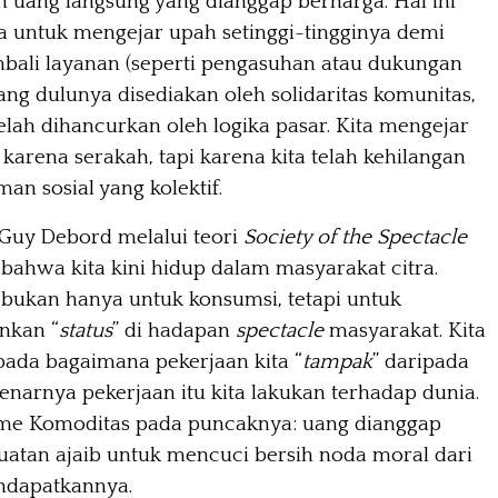
 uang langsung yang dianggap berharga. Hal ini
 untuk mengejar upah setinggi-tingginya demi
ali layanan (seperti pengasuhan atau dukungan
ang dulunya disediakan oleh solidaritas komunitas,
elah dihancurkan oleh logika pasar. Kita mengejar
karena serakah, tapi karena kita telah kehilangan
an sosial yang kolektif.
 Guy Debord melalui teori
Society of the Spectacle
bahwa kita kini hidup dalam masyarakat citra.
 bukan hanya untuk konsumsi, tetapi untuk
nkan “
status
” di hadapan
spectacle
masyarakat. Kita
 pada bagaimana pekerjaan kita “
tampak
” daripada
enarnya pekerjaan itu kita lakukan terhadap dunia.
isme Komoditas pada puncaknya: uang dianggap
uatan ajaib untuk mencuci bersih noda moral dari
ndapatkannya.