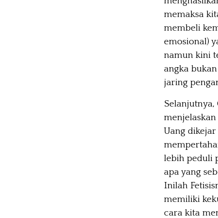
menghasilkan
memaksa kita
membeli kemb
emosional) y
namun kini t
angka bukan 
jaring pengam
Selanjutnya,
menjelaskan 
Uang dikejar
mempertaha
lebih peduli
apa yang seb
Inilah Fetis
memiliki kek
cara kita me