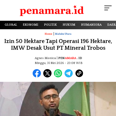
GLOBAL
EKONOMI
POLITIK
HUKUM
HUMANIORA
DAER
|
Home
Maluku Utara
Izin 50 Hektare Tapi Operasi 196 Hektare,
IMW Desak Usut PT Mineral Trobos
Agnes Monica
|
PEN
AMARA
. ID
Minggu, 31 Mei 2026
- 23:08 WIB