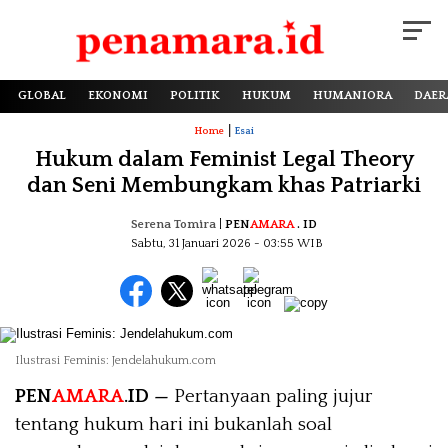
GLOBAL
EKONOMI
POLITIK
HUKUM
HUMANIORA
DAER
|
Home
Esai
Hukum dalam Feminist Legal Theory
dan Seni Membungkam khas Patriarki
Serena Tomira
|
PEN
AMARA
. ID
Sabtu, 31 Januari 2026
- 03:55 WIB
Ilustrasi Feminis: Jendelahukum.com
PEN
AMARA
.ID —
Pertanyaan paling jujur
tentang hukum hari ini bukanlah soal