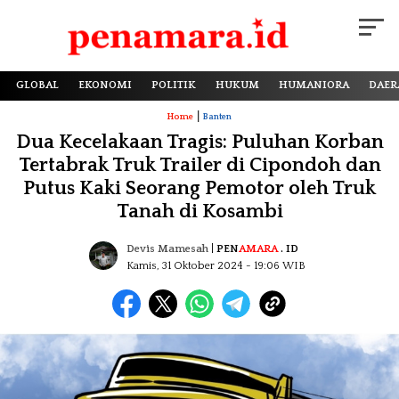
GLOBAL
EKONOMI
POLITIK
HUKUM
HUMANIORA
DAER
|
Home
Banten
Dua Kecelakaan Tragis: Puluhan Korban
Tertabrak Truk Trailer di Cipondoh dan
Putus Kaki Seorang Pemotor oleh Truk
Tanah di Kosambi
Devis Mamesah
|
PEN
AMARA
. ID
Kamis, 31 Oktober 2024
- 19:06 WIB