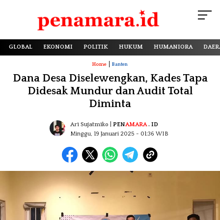
GLOBAL
EKONOMI
POLITIK
HUKUM
HUMANIORA
DAER
|
Home
Banten
Dana Desa Diselewengkan, Kades Tapa
Didesak Mundur dan Audit Total
Diminta
Ari Sujatmiko
|
PEN
AMARA
. ID
Minggu, 19 Januari 2025
- 01:36 WIB